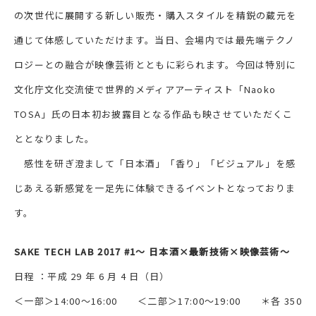
の次世代に展開する新しい販売・購入スタイルを精鋭の蔵元を
通じて体感していただけます。当日、会場内では最先端テクノ
ロジーとの融合が映像芸術とともに彩られます。今回は特別に
文化庁文化交流使で世界的メディアアーティスト「Naoko
TOSA」氏の日本初お披露目となる作品も映させていただくこ
ととなりました。
感性を研ぎ澄まして「日本酒」「香り」「ビジュアル」を感
じあえる新感覚を一足先に体験できるイベントとなっておりま
す。
SAKE TECH LAB 2017 #1～ 日本酒×最新技術×映像芸術～
日程 ：平成 29 年 6 月 4 日（日）
＜一部＞14:00～16:00 ＜二部＞17:00～19:00 ＊各 350