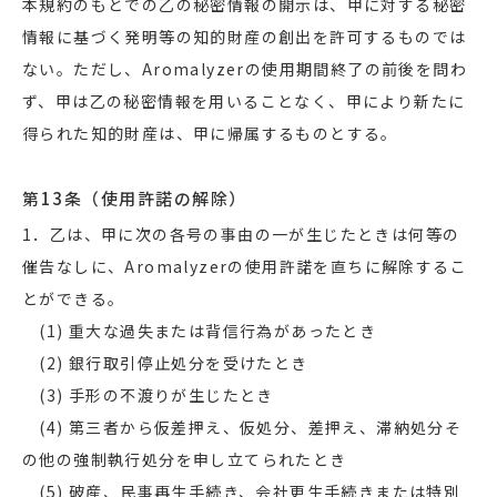
本規約のもとでの乙の秘密情報の開示は、甲に対する秘密
情報に基づく発明等の知的財産の創出を許可するものでは
ない。ただし、Aromalyzerの使用期間終了の前後を問わ
ず、甲は乙の秘密情報を用いることなく、甲により新たに
得られた知的財産は、甲に帰属するものとする。
第13条（使用許諾の解除）
1．乙は、甲に次の各号の事由の一が生じたときは何等の
催告なしに、Aromalyzerの使用許諾を直ちに解除するこ
とができる。
(1) 重大な過失または背信行為があったとき
(2) 銀行取引停止処分を受けたとき
(3) 手形の不渡りが生じたとき
(4) 第三者から仮差押え、仮処分、差押え、滞納処分そ
の他の強制執行処分を申し立てられたとき
(5) 破産、民事再生手続き、会社更生手続きまたは特別