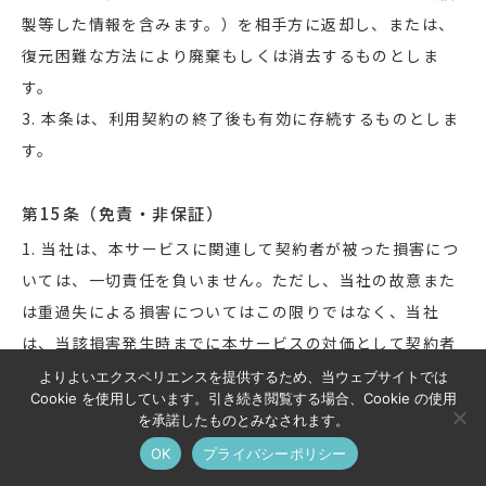
製等した情報を含みます。）を相手方に返却し、または、
復元困難な方法により廃棄もしくは消去するものとしま
す。
3. 本条は、利用契約の終了後も有効に存続するものとしま
す。
第15条（免責・非保証）
1. 当社は、本サービスに関連して契約者が被った損害につ
いては、一切責任を負いません。ただし、当社の故意また
は重過失による損害についてはこの限りではなく、当社
は、当該損害発生時までに本サービスの対価として契約者
が当社に支払った金額を上限として、当該損害を賠償しま
よりよいエクスペリエンスを提供するため、当ウェブサイトでは
Cookie を使用しています。引き続き閲覧する場合、Cookie の使用
す
を承諾したものとみなされます。
2. 当社は、本サービスが契約者の特定の目的に適合するこ
OK
プライバシーポリシー
と、ならびに、本サービスの完全性、正確性および有効性