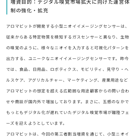
増資目的：デジタル嗅覚市場拡大に向けた運営体
制の強化・拡充
アロマビットが開発する小型ニオイイメージングセンサーは、
従来からある特定物質を検知するガスセンサーと異なり、生物
の嗅覚のように、様々なニオイを入力すると可視化パターンを
出力する、ユニークなニオイイメージングセンサーです。昨今
では、食品、日用品、ロボティクス、モビリティ、見守り・ヘ
ルスケア、アグリカルチャー、マーケティング、産業用途など
アロマビットの想定を超える広範囲な用途顧客からの問い合わ
せや商談が国内外で増加しております。まさに、五感のなかで
もっともデジタル化が遅れていたデジタル嗅覚市場が離陸フェ
ーズを迎えようとしています。
アロマビットは、今回の第三者割当増資を通じて、小型ニオイ