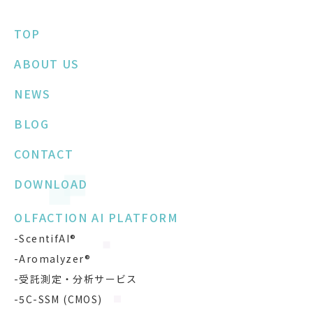
TOP
ABOUT US
NEWS
BLOG
CONTACT
DOWNLOAD
OLFACTION AI PLATFORM
-ScentifAI®
-Aromalyzer®
-受託測定・分析サービス
-5C-SSM (CMOS)