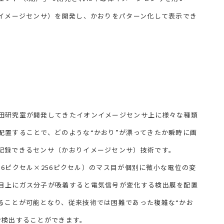
りイメージセンサ）を開発し、かおりをパターン化して表示でき
田研究室が開発してきたイオンイメージセンサ上に様々な種類
配置することで、どのような“かおり”が漂ってきたか瞬時に画
記録できるセンサ（かおりイメージセンサ）技術です。
56ピクセル×256ピクセル）のマス目が個別に微小な電位の変
目上にガス分子が吸着すると電気信号が変化する検出膜を配置
ることが可能となり、従来技術では困難であった複雑な“かお
で検出することができます。