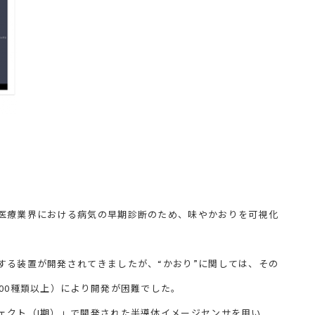
医療業界における病気の早期診断のため、味やかおりを可視化
る装置が開発されてきましたが、“かおり”に関しては、その
00種類以上）により開発が困難でした。
クト（I期）」で開発された半導体イメージセンサを用い