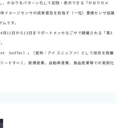
し、かおりをパターン化して記録・表示できる『かおりカメ
半導体イメージセンサの成果普及を目指す（一社）豊橋センサ協議
アムです。
4月11日から13日までポートメッセなごやで開催される「第3
す。
ligent Sniffer）」（愛称：アイ スニッファ）として技術を発展
をリードすべく、医療産業、自動車産業、食品産業等での実用化