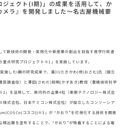
ジェクト(I期)」の成果を活用して、か
カメラ』を開発しました～名古屋機械要
して新技術の開発・実用化や新産業の創出を目指す産学行政連
ち重点研究プロジェクト※1」を実施しています。
実施したI期の研究成果で、滝川(たきかわ)修(おさむ)氏（国立
部調査役）と澤田(さわだ)和明(かずあき)教授（豊橋技術科学
※2」を活用して、県内外の企業4社（東朋テクノロジー株式会
ス株式会社、日本ケミコン株式会社）が設立したコンソーシア
ortium(COSCo(コスコ))※3」が “かおり”を可視化する技術を開発
な検出膜を塗布することで、“かおり”が吸着することによる電